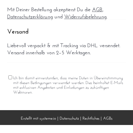
Mit Deiner Bestellung akzeptierst Du die
AGB
,
Datenschutzerklärung
und
Widerrufsbelehrung
.
Versand
Liebevoll verpackt & mit Tracking via DHL versendet.
Versand innerhalb von 2–5 Werktagen.
Ich bin damit einverstanden, dass meine Daten in Übereinstimmung
mit diesen Bedingungen verwendet werden. Dies beinhaltet E-Mails
mit exklusiven Angeboten und Einladungen zu zukünftigen
Webinaren.
Erstellt mit
systeme.io
|
Datenschutz
|
Rechtliches
|
AGBs